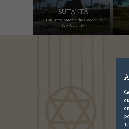
BUTANTÃ
Av. Eng. Heitor Antonio Eiras Garcia, 5.530
São Paulo - SP
A
S
U
Ce
ou
on
Se p
pe
17