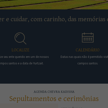
r e cuidar, com carinho, das memórias 
LOCALIZE
CALENDÁRIO
ize seu ente querido em um de nossos
Datas nas quais não é permitido visi
mpos santos e a data de Yurtzait.
campos santos.
AGENDA CHEVRA KADISHA
Sepultamentos e cerimônias