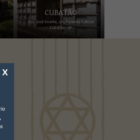
CUBATÃO
Rua José Vicente, s/n, Fazenda Cafezal
Cubatão - SP
X
DE
de
rio
l
,
eixar
às