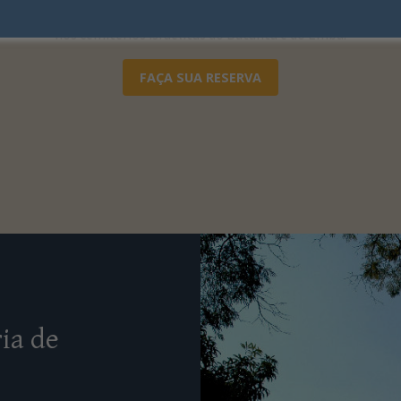
hevra Kadisha disponibiliza e incentiva a reserva antecipada de ca
nos cemitérios israelitas do Butantã e do Embu.
FAÇA SUA RESERVA
ia de