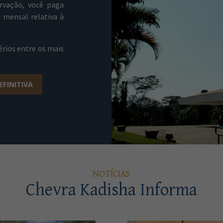
rvação, você paga
 mensal relativa à
érios entre os mais
EFINITIVA
NOTÍCIAS
Chevra Kadisha Informa