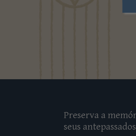
A C
Preserva a memór
seus antepassados