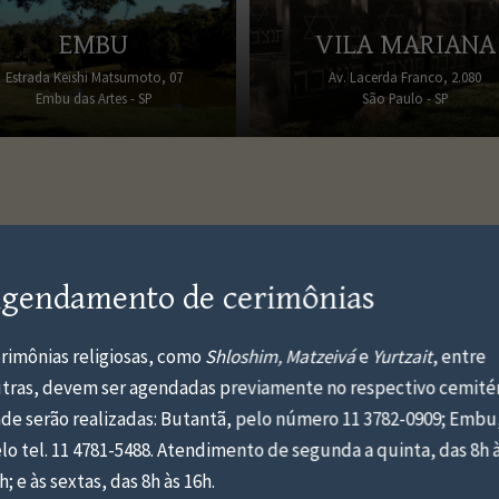
EMBU
VILA MARIANA
Estrada Keishi Matsumoto, 07
Av. Lacerda Franco, 2.080
Embu das Artes - SP
São Paulo - SP
gendamento de cerimônias
ABEMOS COMO É IMPORTANTE RECEBER A TODOS COM DIGNIDA
ma reserva feita poupa a família 
rimônias religiosas, como
Shloshim, Matzeivá
e
Yurtzait
, entre
tras, devem ser agendadas previamente no respectivo cemité
uma preocupação numa hora difíci
de serão realizadas: Butantã, pelo número 11 3782-0909; Embu
odemos resolver essa questão com calma e antecedência, por que d
lo tel. 11 4781-5488. Atendimento de segunda a quinta, das 8h 
para um momento delicado e traumático?
h; e às sextas, das 8h às 16h.