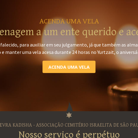
ACENDA UMA VELA
nagem a um ente querido e ac
falecido, para auxiliar em seu julgamento, já que também as alma
 e manter uma vela acesa durante 24 horas no Yurtzait, o aniversá
ACENDA UMA VELA
EVRA KADISHA - ASSOCIAÇÃO CEMITÉRIO ISRAELITA DE SÃO PA
Nosso serviço é perpétuo