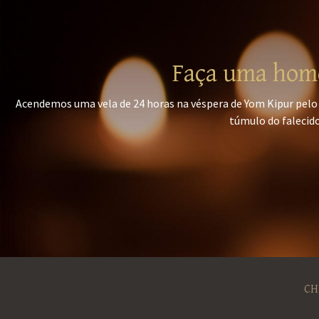
Faça uma home
Acendemos uma vela de 24 horas na véspera de Yom Kipur pelo 
túmulo do falecido
CH