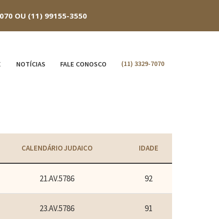
70 OU (11) 99155-3550
(11) 3329-7070
E
NOTÍCIAS
FALE CONOSCO
CALENDÁRIO JUDAICO
IDADE
21.AV.5786
92
23.AV.5786
91