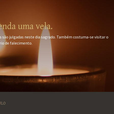
enda uma vela.
s são julgadas neste dia sagrado. Também costuma-se visitar o
rio de falecimento.
ULO